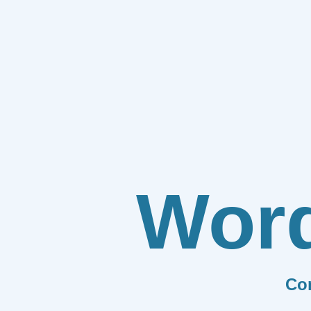
Wor
Co