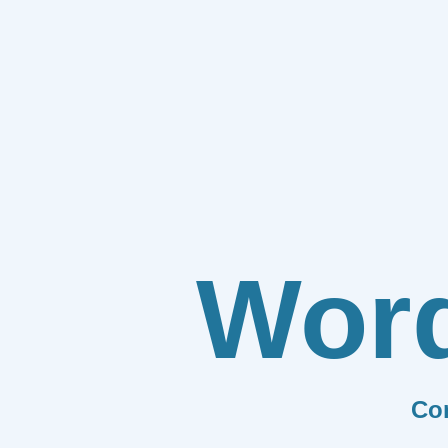
Wor
Co