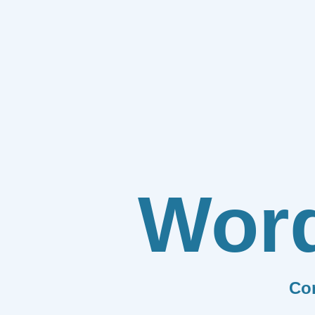
Wor
Co