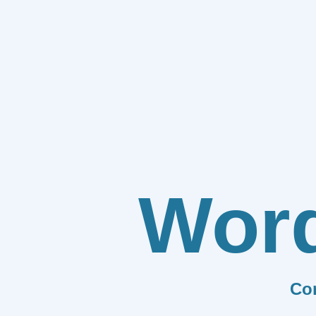
Wor
Co