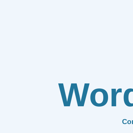
Wor
Co