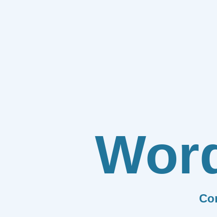
Wor
Co