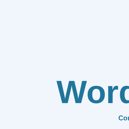
Wor
Co