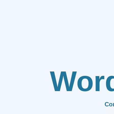
Wor
Co