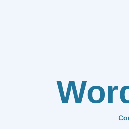
Wor
Co