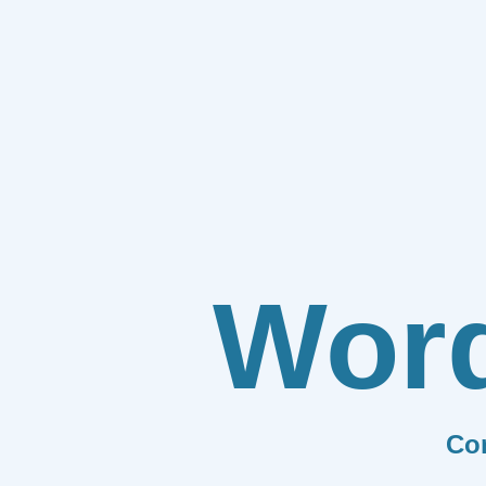
Wor
Co