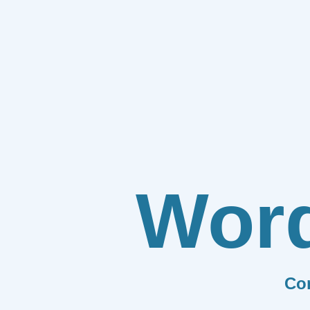
Wor
Co