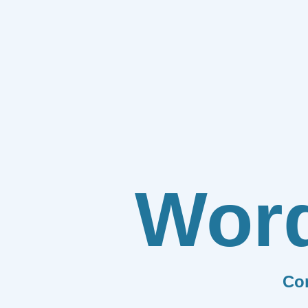
Wor
Co