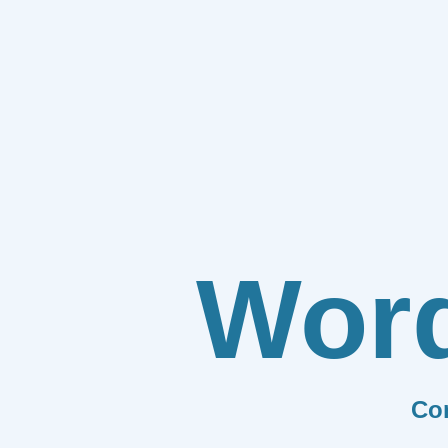
Wor
Co