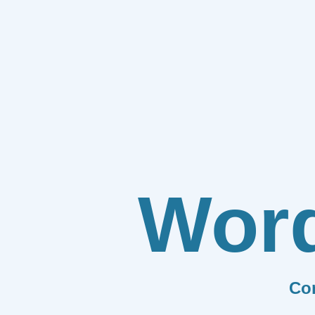
Wor
Co