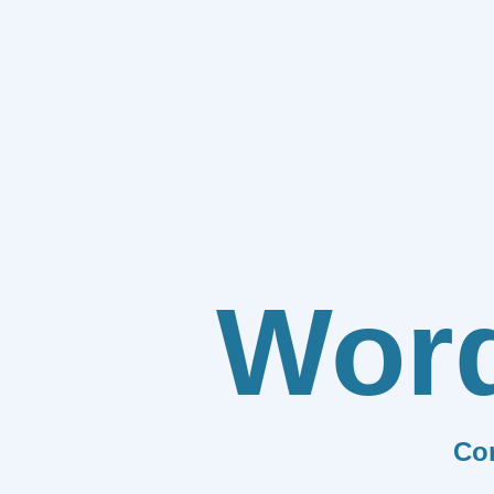
Wor
Co