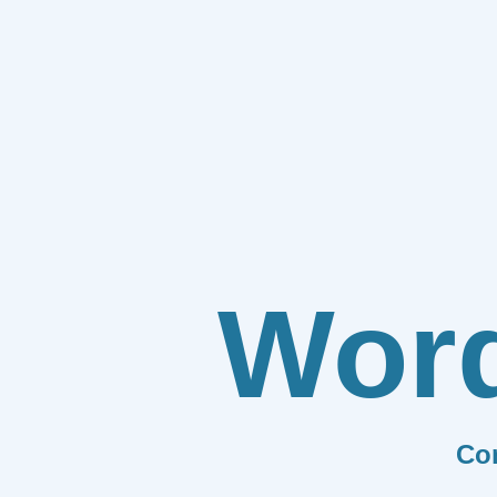
Wor
Co