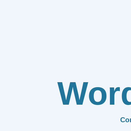
Wor
Co