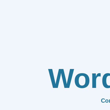
Wor
Co